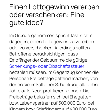
Einen Lottogewinn vererben
oder verschenken: Eine
gute Idee?
Im Grunde genommen spricht fast nichts
dagegen, einen Lottogewinn zu vererben
oder zu verschenken. Allerdings sollten
Betroffene berücksichtigen, dass
Empfänger der Geldsumme die gültige
Schenkungs- oder Erbschaftssteuer
bezahlen müssen. Im Gegenzug können die
Personen Freibeträge geltend machen, von
denen sie im Fall einer Schenkung alle zehn
Jahre aufs Neue profitieren können. Die
Freibeträge belaufen sich bei Ehegatten
bzw. Lebenspartner auf 500.000 Euro, bei
Kindern bzw. Stiefkindern auf 400.000 Euro,