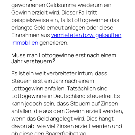
gewonnenen Geldsumme wiederum ein
Gewinn erzielt wird. Dieser Fall tritt
beispielsweise ein, falls Lottogewinner das
erlangte Geld erneut anlegen oder diese
Einnahmen aus
vermieteten bzw. gekauften
Immobilien
generieren.
Muss man Lottogewinne erst nach einem
Jahr versteuern?
Es ist ein weit verbreiteter Irrtum, dass
Steuern erst ein Jahr nach einem
Lottogewinn anfallen. Tatsächlich sind
Lottogewinne in Deutschland steuerfrei. Es
kann jedoch sein, dass Steuern auf Zinsen
anfallen, die aus dem Gewinn erzielt werden,
wenn das Geld angelegt wird. Dies hängt
davon ab, wie viel Zinsen erzielt werden und
ob diese den Sparerfreibetrag