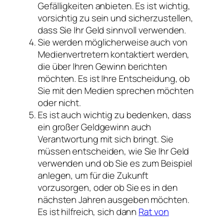
Gefälligkeiten anbieten. Es ist wichtig,
vorsichtig zu sein und sicherzustellen,
dass Sie Ihr Geld sinnvoll verwenden.
Sie werden möglicherweise auch von
Medienvertretern kontaktiert werden,
die über Ihren Gewinn berichten
möchten. Es ist Ihre Entscheidung, ob
Sie mit den Medien sprechen möchten
oder nicht.
Es ist auch wichtig zu bedenken, dass
ein großer Geldgewinn auch
Verantwortung mit sich bringt. Sie
müssen entscheiden, wie Sie Ihr Geld
verwenden und ob Sie es zum Beispiel
anlegen, um für die Zukunft
vorzusorgen, oder ob Sie es in den
nächsten Jahren ausgeben möchten.
Es ist hilfreich, sich dann
Rat von