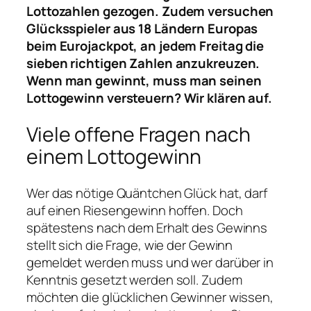
Lottozahlen gezogen. Zudem versuchen
Glücksspieler aus 18 Ländern Europas
beim Eurojackpot, an jedem Freitag die
sieben richtigen Zahlen anzukreuzen.
Wenn man gewinnt, muss man seinen
Lottogewinn versteuern? Wir klären auf.
Viele offene Fragen nach
einem Lottogewinn
Wer das nötige Quäntchen Glück hat, darf
auf einen Riesengewinn hoffen. Doch
spätestens nach dem Erhalt des Gewinns
stellt sich die Frage, wie der Gewinn
gemeldet werden muss und wer darüber in
Kenntnis gesetzt werden soll. Zudem
möchten die glücklichen Gewinner wissen,