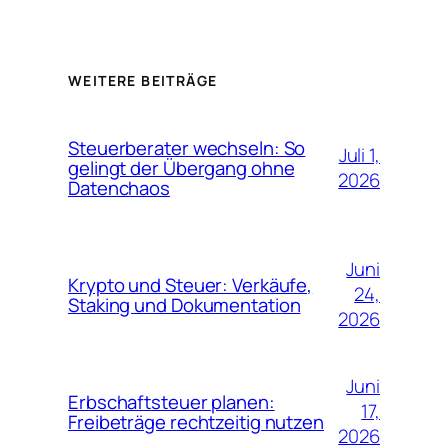
WEITERE BEITRÄGE
Steuerberater wechseln: So
Juli 1,
gelingt der Übergang ohne
2026
Datenchaos
Juni
Krypto und Steuer: Verkäufe,
24,
Staking und Dokumentation
2026
Juni
Erbschaftsteuer planen:
17,
Freibeträge rechtzeitig nutzen
2026