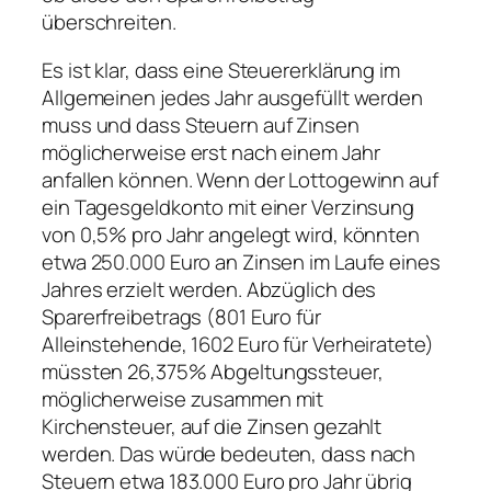
überschreiten.
Es ist klar, dass eine Steuererklärung im
Allgemeinen jedes Jahr ausgefüllt werden
muss und dass Steuern auf Zinsen
möglicherweise erst nach einem Jahr
anfallen können. Wenn der Lottogewinn auf
ein Tagesgeldkonto mit einer Verzinsung
von 0,5% pro Jahr angelegt wird, könnten
etwa 250.000 Euro an Zinsen im Laufe eines
Jahres erzielt werden. Abzüglich des
Sparerfreibetrags (801 Euro für
Alleinstehende, 1602 Euro für Verheiratete)
müssten 26,375% Abgeltungssteuer,
möglicherweise zusammen mit
Kirchensteuer, auf die Zinsen gezahlt
werden. Das würde bedeuten, dass nach
Steuern etwa 183.000 Euro pro Jahr übrig