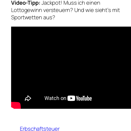
Video-Tipp:
Jackpot! Muss ich einen
Lottogewinn versteuern? Und wie sieht’s mit
Sportwetten aus?
Erbschaftsteuer