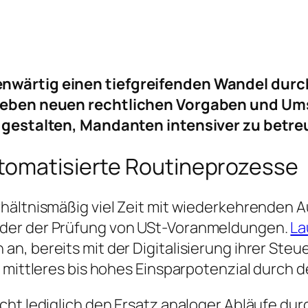
nwärtig einen tiefgreifenden Wandel durch 
n neben neuen rechtlichen Vorgaben und 
u gestalten, Mandanten intensiver zu betre
tomatisierte Routineprozesse
hältnismäßig viel Zeit mit wiederkehrenden 
der der Prüfung von USt-Voranmeldungen.
La
n, bereits mit der Digitalisierung ihrer St
 mittleres bis hohes Einsparpotenzial durch d
ht lediglich den Ersatz analoger Abläufe durc