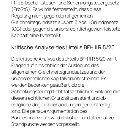
lit. b Erbschaftsteuer- und Schenkungsteuergesetz
(ErbStG). Es wurde festgestellt, dass diese
Regelung nicht gegen den allgemeinen
Gleichheitsgrundsatz aus Art. 3 Abs. 1 Grundgesetz
(GG) oder gegen die unionsrechtlich gewährleistete
Kapitalfreiheit verstößt.
Kritische Analyse des Urteils BFH II R 5/20
Die kritische Analyse des Urteils BFH II R 5/20 wirft
Fragen auf hinsichtlich der Auslegung des
allgemeinen Gleichheitsgrundsatzes und der
unionsrechtlichen Kapitalverkehrsfreiheit. Es
werden Bedenken geäußert, ob die
Schenkungsteuerpflicht tatsächlich im Einklang mit
diesen rechtlichen Grundsätzen steht und ob
mögliche Ungleichbehandlungen gerechtfertigt
sind. Die genaue Argumentation des
Bundesfinanzhofs wird diskutiert und alternative
Standpunkte werden vorgestellt.