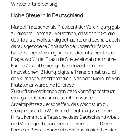
Wirtschaftsforschung.
Hohe Steuern in Deutschland
Marcel Fratzscher als Präsident der Vereinigung gab
zu diesem Thema zu verstehen, dass er die Studie
des Ifo als unvollständig betrachte und deshalb auch
daraus gezogene Schlussfolgerungen für falsch
halte. Seiner Meinung nach sei die entscheidende
Frage, wofür der Staat die Steuereinnahmen nutze.
Für die Zukunft seien größere Investitionen in
Innovationen, Bildung, digitale Transformation und
den Klimaschutz erforderlich. Nach der Meinung von
Fratzscher wäre eine für diese
Zukunftsinvestitionen genutzte Vermögenssteuer
eine gute Option, um neue interessante
Arbeitsplätze zu erschaffen, das Wachstum zu
steigern und den Wohlstand langfristig zu sichern.
Hinzu kommt die Tatsache, dass Deutschland Arbeit
und Vermögen besonders hoch versteuert. Diese
Form der Besteuerung sei nicht nur hinsichtlich der