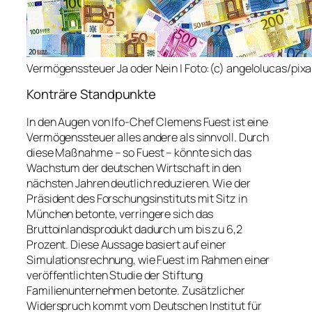
Vermögenssteuer Ja oder Nein | Foto:(c) angelolucas/pi
Konträre Standpunkte
In den Augen von Ifo-Chef Clemens Fuest ist eine
Vermögenssteuer alles andere als sinnvoll. Durch
diese Maßnahme – so Fuest – könnte sich das
Wachstum der deutschen Wirtschaft in den
nächsten Jahren deutlich reduzieren. Wie der
Präsident des Forschungsinstituts mit Sitz in
München betonte, verringere sich das
Bruttoinlandsprodukt dadurch um bis zu 6,2
Prozent. Diese Aussage basiert auf einer
Simulationsrechnung, wie Fuest im Rahmen einer
veröffentlichten Studie der Stiftung
Familienunternehmen betonte. Zusätzlicher
Widerspruch kommt vom Deutschen Institut für