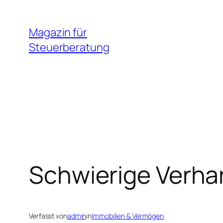
Zum
Inhalt
Magazin für
springen
Steuerberatung
Schwierige Verha
Verfasst von
admin
in
Immobilien & Vermögen