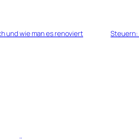
h und wie man es renoviert
Steuern: