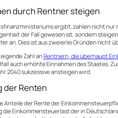
n durch Rentner steigen
desfinanzministeriums ergibt, zahlen nicht n
angenheit der Fall gewesen ist, sondern steig
r an. Dies ist aus zweierlei Gründen nicht ü
steigende Zahl an
Rentnern, die überhaupt Ei
lfall auch erhöhte Einnahmen des Staates. Z
hr 2040 sukzessive ansteigen wird.
g der Renten
e Anteile der Rente der Einkommensteuerpflic
lag die Einkommensteuerlast der in Deutschlan