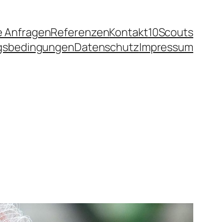
e Anfragen
Referenzen
Kontakt
10Scouts
ngsbedingungen
Datenschutz
Impressum