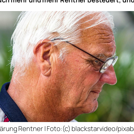
ch mehr und mehr Rentner besteuert, und 
ärung Rentner | Foto:(c) blackstarvideo/pixa