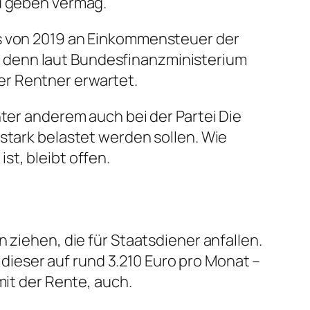
zu geben vermag.
es von 2019 an Einkommensteuer der
 denn laut Bundesfinanzministerium
er Rentner erwartet.
nter anderem auch bei der Partei Die
stark belastet werden sollen. Wie
t, bleibt offen.
 ziehen, die für Staatsdiener anfallen.
ieser auf rund 3.210 Euro pro Monat –
mit der Rente, auch.