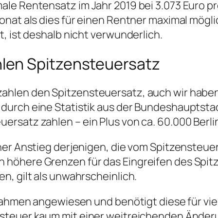
le Rentensatz im Jahr 2019 bei 3.073 Euro pr
onat als dies für einen Rentner maximal mögli
, ist deshalb nicht verwunderlich.
len Spitzensteuersatz
hlen den Spitzensteuersatz, auch wir haben 
urch eine Statistik aus der Bundeshauptstadt
rsatz zahlen – ein Plus von ca. 60.000 Berli
er Anstieg derjenigen, die vom Spitzensteuers
 höhere Grenzen für das Eingreifen des Spit
n, gilt als unwahrscheinlich.
nnahmen angewiesen und benötigt diese für vie
nsteuer kaum mit einer weitreichenden Änder