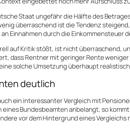
in Kontext eingebettet noch mehr Aufschluss 
eutsche Staat ungefähr die Hälfte des Betrag
enig überraschend ist die Tendenz steigend,
ro an Einnahmen durch die Einkommensteuer d
l auf Kritik stößt, ist nicht überraschend, u
ert, dass Rentner mit geringer Rente weniger 
ine solche Umsetzung überhaupt realistisch is
nten deutlich
auch ein interessanter Vergleich mit Pensionen
n eines Bundesbeamten anbelangt, so kommt d
esondere vor dem Hintergrund eines Vergleichs 