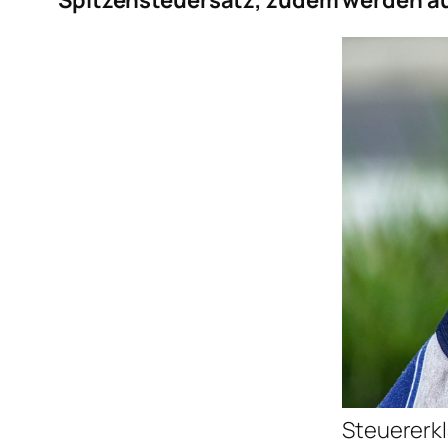
Spitzensteuersatz, zudem werden au
Steuererkl