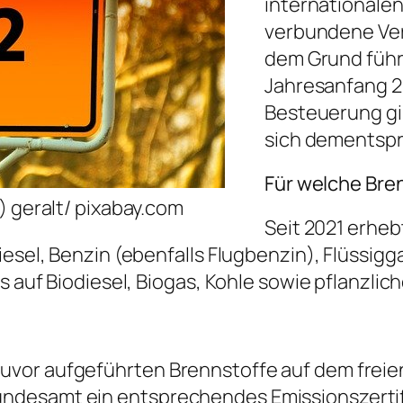
internationalen
verbundene Ve
dem Grund führ
Jahresanfang 2
Besteuerung gil
sich dementsp
Für welche Bre
) geralt/ pixabay.com
Seit 2021 erhe
iesel, Benzin (ebenfalls Flugbenzin), Flüssig
s auf Biodiesel, Biogas, Kohle sowie pflanzlich
vor aufgeführten Brennstoffe auf dem freien
ndesamt ein entsprechendes Emissionszertif