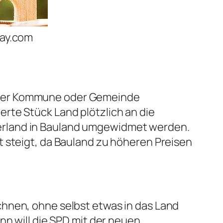
bay.com
iner Kommune oder Gemeinde
rte Stück Land plötzlich an die
erland in Bauland umgewidmet werden.
t steigt, da Bauland zu höheren Preisen
chnen, ohne selbst etwas in das Land
nn will die SPD mit der neuen