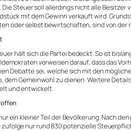
e Steuer soll allerdings nicht alle Besitzer
ndstück mit dem Gewinn verkauft wird. Grundst
lten oder selbst bewirtschaften, sind von d
t
er hält sich die Partei bedeckt. So ist bisla
zialdemokraten verweisen darauf, dass das Vor
ernen Debatte sei, welche sich mit den möglic
f ab, dem Gemeinwohl zu dienen. Weitere Detai
lt und entwickelt.
roffen
s nur ein kleiner Teil der Bevölkerung. Nach 
 zufolge nur rund 830 potenzielle Steuerpfli