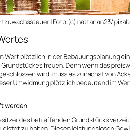
tzuwachssteuer | Foto:(c) nattanan23/ pixa
 Wertes
n Wert plötzlich in der Bebauungsplanung e
s Grundstückes freuen. Denn wenn das preiswe
geschlossen wird, muss es zunächst von Ack
 dieser Umwidmung plötzlich bedeutend im Wer
ft werden
esitzer des betreffenden Grundstücks verzei
eleistet zu haben. Diesen leistungslosen Gewi