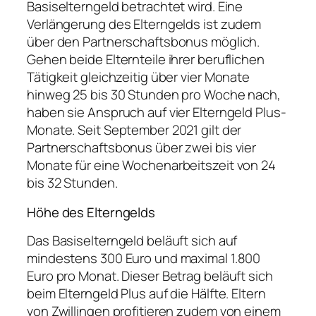
Basiselterngeld betrachtet wird. Eine
Verlängerung des Elterngelds ist zudem
über den Partnerschaftsbonus möglich.
Gehen beide Elternteile ihrer beruflichen
Tätigkeit gleichzeitig über vier Monate
hinweg 25 bis 30 Stunden pro Woche nach,
haben sie Anspruch auf vier Elterngeld Plus-
Monate. Seit September 2021 gilt der
Partnerschaftsbonus über zwei bis vier
Monate für eine Wochenarbeitszeit von 24
bis 32 Stunden.
Höhe des Elterngelds
Das Basiselterngeld beläuft sich auf
mindestens 300 Euro und maximal 1.800
Euro pro Monat. Dieser Betrag beläuft sich
beim Elterngeld Plus auf die Hälfte. Eltern
von Zwillingen profitieren zudem von einem