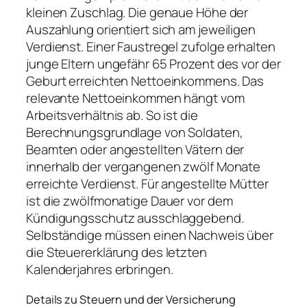
kleinen Zuschlag. Die genaue Höhe der
Auszahlung orientiert sich am jeweiligen
Verdienst. Einer Faustregel zufolge erhalten
junge Eltern ungefähr 65 Prozent des vor der
Geburt erreichten Nettoeinkommens. Das
relevante Nettoeinkommen hängt vom
Arbeitsverhältnis ab. So ist die
Berechnungsgrundlage von Soldaten,
Beamten oder angestellten Vätern der
innerhalb der vergangenen zwölf Monate
erreichte Verdienst. Für angestellte Mütter
ist die zwölfmonatige Dauer vor dem
Kündigungsschutz ausschlaggebend.
Selbständige müssen einen Nachweis über
die Steuererklärung des letzten
Kalenderjahres erbringen.
Details zu Steuern und der Versicherung